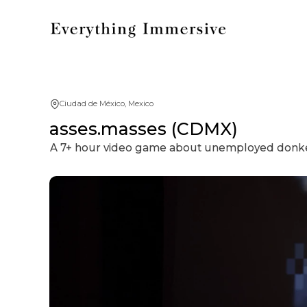
Ciudad de México, Mexico
asses.masses (CDMX)
A 7+ hour video game about unemployed donkeys