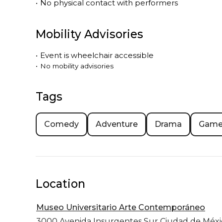
•
No physical contact with performers
Mobility Advisories
•
Event is
wheelchair accessible
•
No mobility advisories
Tags
Comedy
Adventure
Drama
Gam
Location
Museo Universitario Arte Contemporáneo
3000 Avenida Insurgentes Sur
Ciudad de Méxi