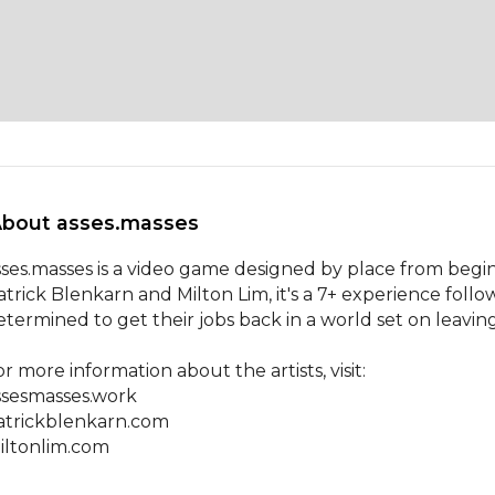
About asses.masses 
sses.masses is a video game designed by place from begin
atrick Blenkarn and Milton Lim, it's a 7+ experience fol
etermined to get their jobs back in a world set on leavin
r more information about the artists, visit:

ssesmasses.work

atrickblenkarn.com

iltonlim.com