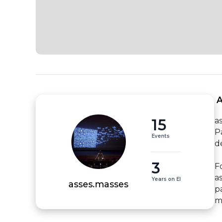
 
15
a
P
Events
d
3
Fo
a
Years on EI
asses.masses
p
m